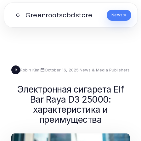
Greenrootscbdstore
G
News
Robin Kim
·
October 16, 2025
·
News & Media Publishers
R
Электронная сигарета Elf
Bar Raya D3 25000:
характеристика и
преимущества